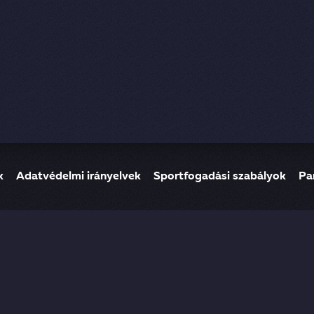
k
Adatvédelmi irányelvek
Sportfogadási szabályok
Pa
Alkalmazás
Alkalmazás
iOS-hoz
Androidra
ogy