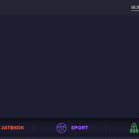
BEJ
 JÁTÉKOK
SPORT