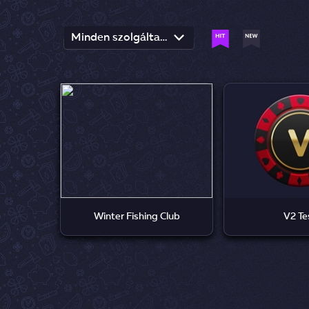
Minden szolgáltató
DEMO
DEM
Winter Fishing Club
V2 Te